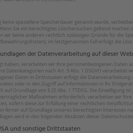
g keine speziellere Speicherdauer genannt wurde, verbleib
. Wenn Sie ein berechtigtes Löschersuchen geltend machen o
rn wir keine anderen rechtlich zulässigen Gründe für die 
ufbewahrungsfristen); im letztgenannten Fall erfolgt die Lös
undlagen der Datenverarbeitung auf dieser Web
igt haben, verarbeiten wir Ihre personenbezogenen Daten auf
dere Datenkategorien nach Art. 9 Abs. 1 DSGVO verarbeitet w
ener Daten in Drittstaaten erfolgt die Datenverarbeitung a
kies oder in den Zugriff auf Informationen in Ihr Endgerät (z
h auf Grundlage von § 25 Abs. 1 TTDSG. Die Einwilligung ist 
rtraglicher Maßnahmen erforderlich, verarbeiten wir Ihre Da
n, sofern diese zur Erfüllung einer rechtlichen Verpflichtun
n ferner auf Grundlage unseres berechtigten Interesses nach
ndlagen wird in den folgenden Absätzen dieser Datenschutze
USA und sonstige Drittstaaten