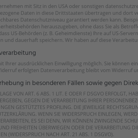
nehmen mit Sitz in den USA oder sonstigen datenschutzrec
bezogene Daten in diese Drittstaaten übertragen und dort v
leichbares Datenschutzniveau garantiert werden kann. Beis
herheitsbehörden herauszugeben, ohne dass Sie als Betroff
ass US-Behörden (z. B. Geheimdienste) Ihre auf US-Servern
und dauerhaft speichern. Wir haben auf diese Verarbeitung
nverarbeitung
Ihrer ausdrücklichen Einwilligung möglich. Sie können eine 
iderruf erfolgten Datenverarbeitung bleibt vom Widerruf u
rhebung in besonderen Fällen sowie gegen Dire
E VON ART. 6 ABS. 1 LIT. E ODER F DSGVO ERFOLGT, HAB
N ERGEBEN, GEGEN DIE VERARBEITUNG IHRER PERSONENB
MUNGEN GESTÜTZTES PROFILING. DIE JEWEILIGE RECHTSGR
UTZERKLÄRUNG. WENN SIE WIDERSPRUCH EINLEGEN, WERD
RARBEITEN, ES SEI DENN, WIR KÖNNEN ZWINGENDE SCH
E UND FREIHEITEN ÜBERWIEGEN ODER DIE VERARBEITUNG
 (WIDERSPRUCH NACH ART. 21 ABS. 1 DSGVO).