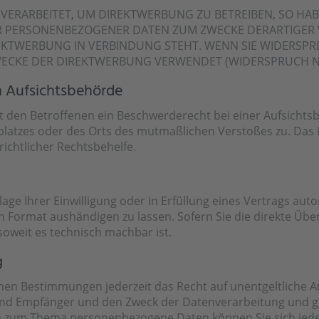
RARBEITET, UM DIREKTWERBUNG ZU BETREIBEN, SO HABE
ER PERSONENBEZOGENER DATEN ZUM ZWECKE DERARTIGER 
IREKTWERBUNG IN VERBINDUNG STEHT. WENN SIE WIDERS
ECKE DER DIREKTWERBUNG VERWENDET (WIDERSPRUCH NAC
 Aufsichts­behörde
t den Betroffenen ein Beschwerderecht bei einer Aufsichts
tsplatzes oder des Orts des mutmaßlichen Verstoßes zu. D
ichtlicher Rechtsbehelfe.
age Ihrer Einwilligung oder in Erfüllung eines Vertrags auto
n Format aushändigen zu lassen. Sofern Sie die direkte Üb
 soweit es technisch machbar ist.
g
hen Bestimmungen jederzeit das Recht auf unentgeltliche A
d Empfänger und den Zweck der Datenverarbeitung und ggf
en zum Thema personenbezogene Daten können Sie sich jede