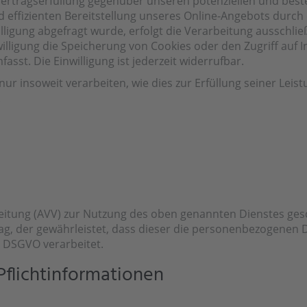
ertragserfüllung gegenüber unseren potenziellen und beste
d effizienten Bereitstellung unseres Online-Angebots durch e
lligung abgefragt wurde, erfolgt die Verarbeitung ausschließl
lligung die Speicherung von Cookies oder den Zugriff auf I
sst. Die Einwilligung ist jederzeit widerrufbar.
r insoweit verarbeiten, wie dies zur Erfüllung seiner Leist
.
eitung (AVV) zur Nutzung des oben genannten Dienstes gesc
ag, der gewährleistet, dass dieser die personenbezogenen
 DSGVO verarbeitet.
flicht­informationen