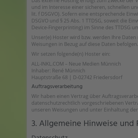
Das externe Hosting erfolgt zum Zwecke der V
und im Interesse einer sicheren, schnellen un
lit. f DSGVO). Sofern eine entsprechende Einwi
DSGVO und § 25 Abs. 1 TTDSG, soweit die Einwi
Device-Fingerprinting) im Sinne des TTDSG umfa
Unser(e) Hoster wird bzw. werden Ihre Daten nu
Weisungen in Bezug auf diese Daten befolgen
Wir setzen folgende(n) Hoster ein:
ALL-INKL.COM – Neue Medien Münnich
Inhaber: René Münnich
Hauptstraße 68 | D-02742 Friedersdorf
Auftragsverarbeitung
Wir haben einen Vertrag über Auftragsverarb
datenschutzrechtlich vorgeschriebenen Vertr
unseren Weisungen und unter Einhaltung der
3. Allgemeine Hinweise und P