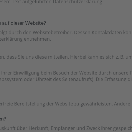
esem Text aufgeführten Datenschutzerklärung.
g auf dieser Website?
folgt durch den Websitebetreiber. Dessen Kontaktdaten kön
tzerklärung entnehmen.
dass Sie uns diese mitteilen. Hierbei kann es sich z. B. um
hrer Einwilligung beim Besuch der Website durch unsere IT
iebssystem oder Uhrzeit des Seitenaufrufs). Die Erfassung d
erfreie Bereitstellung der Website zu gewährleisten. Ander
en?
h Auskunft über Herkunft, Empfänger und Zweck Ihrer gespe