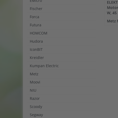
EMicro
ELEKT
Motorr
Fischer
W, 45
Forca
Metz 
Futura
HOMCOM
Hudora
IconBIT
Kreidler
Kumpan Electric
Metz
Moovi
NIU
Razor
Scoody
Segway