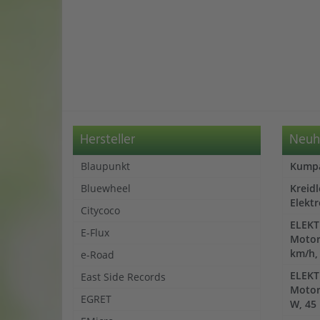
Hersteller
Neuh
Blaupunkt
Kumpa
Bluewheel
Kreid
Elektr
Citycoco
ELEKT
E-Flux
Motorr
km/h,
e-Road
ELEKT
East Side Records
Motor
EGRET
W, 45