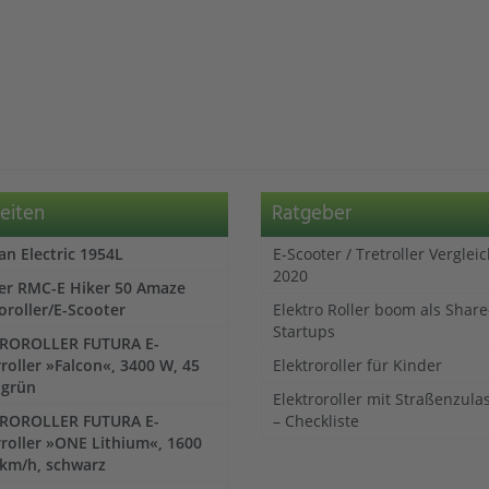
eiten
Ratgeber
n Electric 1954L
E-Scooter / Tretroller Verglei
2020
ler RMC-E Hiker 50 Amaze
oroller/E-Scooter
Elektro Roller boom als Share
Startups
ROROLLER FUTURA E-
oller »Falcon«, 3400 W, 45
Elektroroller für Kinder
 grün
Elektroroller mit Straßenzul
ROROLLER FUTURA E-
– Checkliste
roller »ONE Lithium«, 1600
 km/h, schwarz